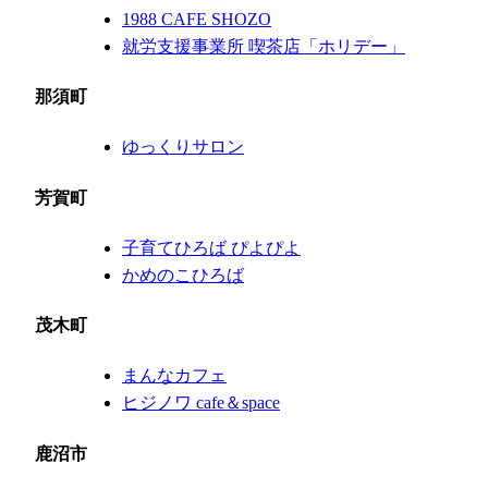
1988 CAFE SHOZO
就労支援事業所 喫茶店「ホリデー」
那須町
ゆっくりサロン
芳賀町
子育てひろば ぴよぴよ
かめのこひろば
茂木町
まんなカフェ
ヒジノワ cafe＆space
鹿沼市